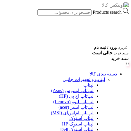
Products search
ورود / ثبت نام
کاربری
خالی است
سبد خرید
سبد خرید
0
دسته بندی کالا
لپتاپ و تجهیزات جانبی
لپتاپ
لپ‌تاپ ایسوس (Asus)
لپ‌تاپ اچ پی (HP)
لپ‌تاپ لنوو (Lenovo)
لپ‌تاپ ایسر (acer)
لپ‌تاپ ام‌اس‌آی (MSI)
لپتاپ استوک
لپتاپ استوک HP
لپتاپ استوک Dell