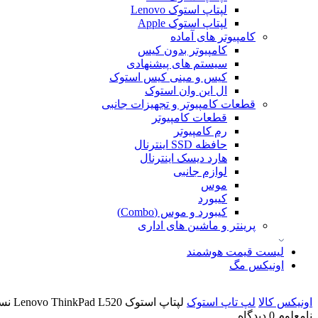
لپتاپ استوک Lenovo
لپتاپ استوک Apple
کامپیوتر های آماده
کامپیوتر بدون کیس
سیستم های پیشنهادی
کیس و مینی کیس استوک
ال این وان استوک
قطعات کامپیوتر و تجهیزات جانبی
قطعات کامپیوتر
رم کامپیوتر
حافظه SSD اینترنال
هارد دیسک اینترنال
لوازم جانبی
موس
کیبورد
کیبورد و موس (Combo)
پرینتر و ماشین های اداری
لیست قیمت هوشمند
اونیکس مگ
اونیکس کالا
لپ تاپ استوک
لپتاپ استوک Lenovo ThinkPad L520 نسل 2
نامعلوم
0 دیدگاه