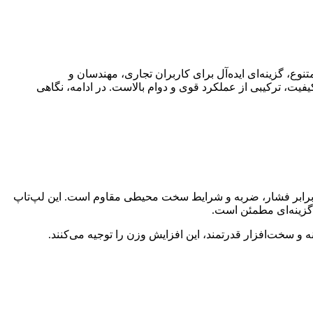
مند، طراحی مستحکم و امکانات متنوع، گزینه‌ای ایده‌آل برای کاربران تجاری، مهندسان و
‌تاپ با پردازنده Intel Core i7 نسل هشتم، کارت گرافیک 2 گیگابایتی AMD Radeon 540 و نمایشگر باکیفیت، ترکیبی از عملکرد قوی و دوام بالاست. در ادامه، نگاهی
و پلاستیک تقویت‌شده، در برابر فشار، ضربه و شرایط سخت محیطی مقاوم است. این لپ‌تاپ