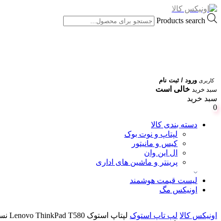
Products search
ورود / ثبت نام
کاربری
خالی است
سبد خرید
سبد خرید
0
دسته بندی کالا
لپتاپ و نوت بوک
کیس و مانیتور
ال این وان
پرینتر و ماشین های اداری
لیست قیمت هوشمند
اونیکس مگ
اونیکس کالا
لپ تاپ استوک
لپتاپ استوک Lenovo ThinkPad T580 نسل 8