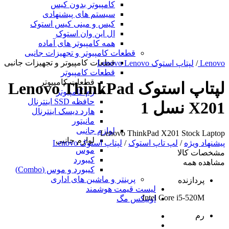
کامپیوتر بدون کیس
سیستم های پیشنهادی
کیس و مینی کیس استوک
ال این وان استوک
همه کامپیوتر های آماده
قطعات کامپیوتر و تجهیزات جانبی
قطعات کامپیوتر و تجهیزات جانبی
Lenovo
/
لپتاپ استوک Lenovo Lenovo
قطعات کامپیوتر
قطعات کامپیوتر
لپتاپ استوک Lenovo ThinkPad
رم کامپیوتر
حافظه SSD اینترنال
X201 نسل 1
هارد دیسک اینترنال
مانیتور
لوازم جانبی
Lenovo ThinkPad X201 Stock Laptop
لوازم جانبی
پیشنهاد ویژه
/
لپ تاپ استوک
/
لپتاپ استوک Lenovo
موس
مشخصات کالا
کیبورد
مشاهده همه
کیبورد و موس (Combo)
پرینتر و ماشین های اداری
پردازنده
لیست قیمت هوشمند
Intel Core i5-520M
اونیکس مگ
رم