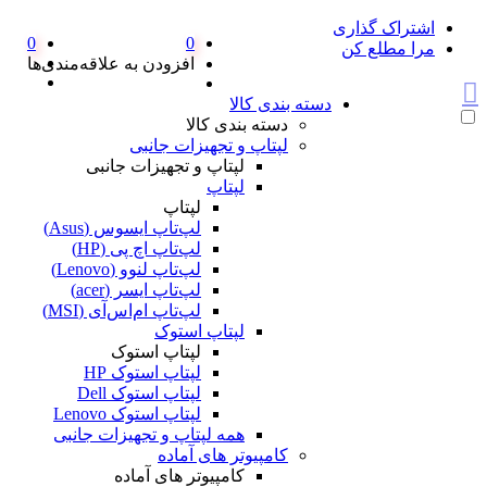
اشتراک گذاری
0
0
مرا مطلع کن
افزودن به علاقه‌مندی‌ها
دسته بندی کالا
دسته بندی کالا
لپتاپ و تجهیزات جانبی
لپتاپ و تجهیزات جانبی
لپتاپ
لپتاپ
لپ‌تاپ ایسوس (Asus)
لپ‌تاپ اچ پی (HP)
لپ‌تاپ لنوو (Lenovo)
لپ‌تاپ ایسر (acer)
لپ‌تاپ ام‌اس‌آی (MSI)
لپتاپ استوک
لپتاپ استوک
لپتاپ استوک HP
لپتاپ استوک Dell
لپتاپ استوک Lenovo
همه لپتاپ و تجهیزات جانبی
کامپیوتر های آماده
کامپیوتر های آماده