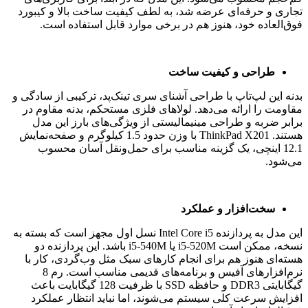
تجاری و حرفه‌ای عرضه شد، به لطف کیفیت ساخت بالا و کیبورد
فوق‌العاده خود، هنوز هم در برخی موارد قابل استفاده است.
طراحی و کیفیت ساخت
بدنه این لپ‌تاپ با طراحی آشنای سری تینک‌پد، ترکیبی از سادگی و
مقاومت را ارائه می‌دهد. لولاهای فلزی مستحکم، بدنه مقاوم در
برابر ضربه و طراحی مینیمالیستی از ویژگی‌های بارز این مدل
هستند. ThinkPad X201 با وزن حدود 1.5 کیلوگرم و صفحه‌نمایش
12.1 اینچی، یک گزینه مناسب برای حمل‌ونقل آسان محسوب
می‌شود.
سخت‌افزار و عملکرد
این مدل به پردازنده Intel Core i5 نسل اول مجهز است که بسته به
نسخه، ممکن است i5-520M یا i5-540M باشد. این پردازنده دو
هسته‌ای هنوز هم برای انجام کارهای سبک مثل وب‌گردی، کار با
نرم‌افزارهای آفیس و برنامه‌های قدیمی مناسب است. رم 8
گیگابایتی DDR3 و حافظه SSD با ظرفیت 128 گیگابایت باعث
افزایش سرعت کلی سیستم می‌شوند، اما نباید انتظار عملکرد