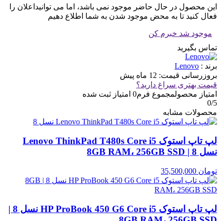
این محصول در حال حاضر موجود نمی باشد، اما می توانیداعلان را
فعال کنید تا به محض موجود شدن به شما اطلاع دهیم
موجود شد خبرم کن
تماس بگیرید
برند :
Lenovo
بروزرسانی قیمت:
12 ماه پیش
قیمت بهتری سراغ دارید؟
امتیاز محصول
مجموع فرم
0
امتیاز ثبت شده
0
/5
محصولات مشابه
لپ تاپ استوک Lenovo ThinkPad T480s Core i5
نسل 8 | 8GB RAM، 256GB SSD
تومان
35,500,000
لپ تاپ استوک HP ProBook 450 G6 Core i5 نسل 8 |
8GB RAM، 256GB SSD