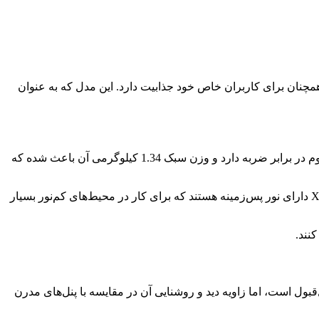
سیک، عملکرد خوب، و امکانات متنوع همچنان برای کاربران خاص خود جذابیت دارد. این مدل که به عنوان
لپ‌تاپ X230 از نظر طراحی همان سبک ساده و مقاوم سری ThinkPad را دنبال می‌کند. بدنه‌ای از جنس پلاستیک فشرده با کیفیت بالا و مقاوم در برابر ضربه دارد و وزن سبک 1.34 کیلوگرمی آن باعث شده که
کیبورد فوق‌العاده: یکی از نقاط قوت این مدل کیبورد جزیره‌ای حرفه‌ای آن است که تجربه تایپ راحتی را فراهم می‌کند. بعضی مدل‌های X230 دارای نور پس‌زمینه هستند که برای کار در محیط‌های کم‌نور بسیار
 کارهای معمولی و اداری قابل‌قبول است، اما زاویه دید و روشنایی آن در مقایسه با پنل‌های مدرن