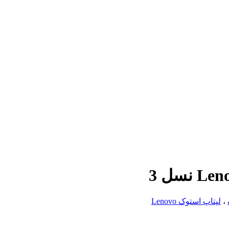
،
لپتاپ استوک Lenovo