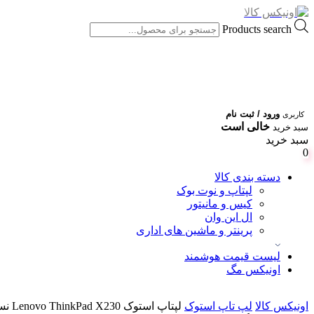
Products search
ورود / ثبت نام
کاربری
خالی است
سبد خرید
سبد خرید
0
دسته بندی کالا
لپتاپ و نوت بوک
کیس و مانیتور
ال این وان
پرینتر و ماشین های اداری
لیست قیمت هوشمند
اونیکس مگ
اونیکس کالا
لپ تاپ استوک
لپتاپ استوک Lenovo ThinkPad X230 نسل 3