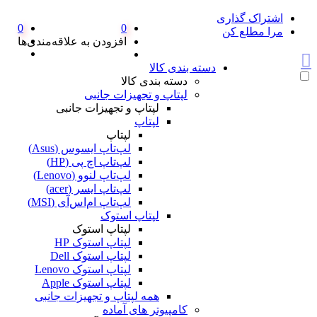
اشتراک گذاری
0
0
مرا مطلع کن
افزودن به علاقه‌مندی‌ها
دسته بندی کالا
دسته بندی کالا
لپتاپ و تجهیزات جانبی
لپتاپ و تجهیزات جانبی
لپتاپ
لپتاپ
لپ‌تاپ ایسوس (Asus)
لپ‌تاپ اچ پی (HP)
لپ‌تاپ لنوو (Lenovo)
لپ‌تاپ ایسر (acer)
لپ‌تاپ ام‌اس‌آی (MSI)
لپتاپ استوک
لپتاپ استوک
لپتاپ استوک HP
لپتاپ استوک Dell
لپتاپ استوک Lenovo
لپتاپ استوک Apple
همه لپتاپ و تجهیزات جانبی
کامپیوتر های آماده