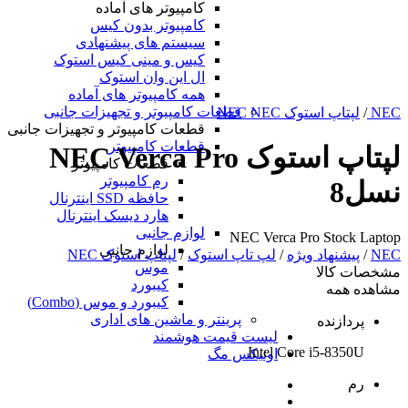
کامپیوتر های آماده
کامپیوتر بدون کیس
سیستم های پیشنهادی
کیس و مینی کیس استوک
ال این وان استوک
همه کامپیوتر های آماده
قطعات کامپیوتر و تجهیزات جانبی
NEC
/
لپتاپ استوک NEC NEC
قطعات کامپیوتر و تجهیزات جانبی
قطعات کامپیوتر
لپتاپ استوک NEC Verca Pro
قطعات کامپیوتر
رم کامپیوتر
نسل8
حافظه SSD اینترنال
هارد دیسک اینترنال
لوازم جانبی
NEC Verca Pro Stock Laptop
لوازم جانبی
NEC
/
پیشنهاد ویژه
/
لپ تاپ استوک
/
لپتاپ استوک NEC
موس
مشخصات کالا
کیبورد
مشاهده همه
کیبورد و موس (Combo)
پرینتر و ماشین های اداری
پردازنده
لیست قیمت هوشمند
Intel Core i5-8350U
اونیکس مگ
رم