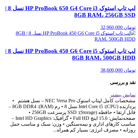
لپ تاپ استوک HP ProBook 650 G4 Core i3 نسل 8 |
8GB RAM، 256GB SSD
تومان
32,960,000
لپ تاپ استوک HP ProBook 450 G6 Core i5 نسل 8 |
8GB RAM، 500GB HDD
تومان
38,600,000
نقد و بررسی
نمایش بیشتر
مشخصات کامل لپتاپ استوک NEC Versa Pro – نسل هشتم •
پردازنده (CPU): Intel Core i5 نسل 8 • رم (RAM): 8GB DDR4 –
قابل ارتقا • حافظه (Storage): SSD پرسرعت 256GB •
صفحه‌نمایش: 15.6 اینچ Full HD • گرافیک: Intel HD Graphics –
مناسب کارهای اداری و نیمه‌سنگین • وزن: سبک و مناسب حمل
روزانه • مصرف انرژی: بسیار کم همراه...