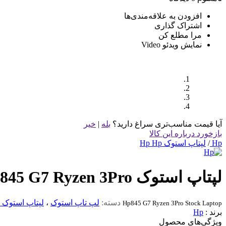
افزودن به علاقه‌مندی‌ها
اشتراک گذاری
مرا مطلع کن
نمایش ویدئو
Video
آیا قیمت مناسب‌تری سراغ دارید؟
بله
|
خیر
بازخورد درباره این کالا
Hp
/
لپتاپ استوک Hp Hp
لپتاپ استوک Hp 845 G7 Ryzen 3Pro
دسته:
لپ تاپ استوک
،
لپتاپ استوک Hp
Hp845 G7 Ryzen 3Pro Stock Laptop
برند :
Hp
ویژگی‌های محصول