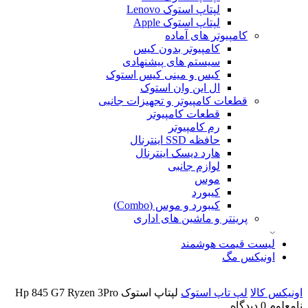
لپتاپ استوک Lenovo
لپتاپ استوک Apple
کامپیوتر های آماده
کامپیوتر بدون کیس
سیستم های پیشنهادی
کیس و مینی کیس استوک
ال این وان استوک
قطعات کامپیوتر و تجهیزات جانبی
قطعات کامپیوتر
رم کامپیوتر
حافظه SSD اینترنال
هارد دیسک اینترنال
لوازم جانبی
موس
کیبورد
کیبورد و موس (Combo)
پرینتر و ماشین های اداری
لیست قیمت هوشمند
اونیکس مگ
اونیکس کالا
لپ تاپ استوک
لپتاپ استوک Hp 845 G7 Ryzen 3Pro
نامعلوم
0 دیدگاه