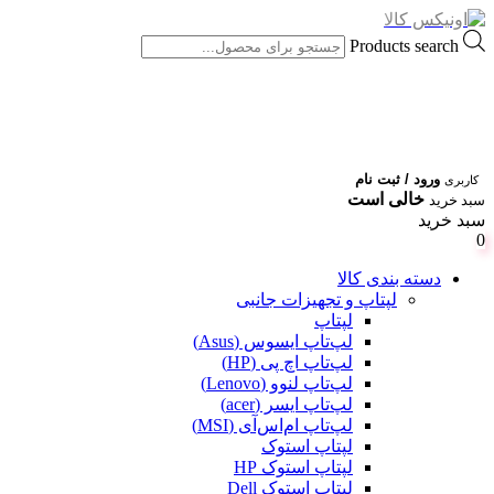
Products search
ورود / ثبت نام
کاربری
خالی است
سبد خرید
سبد خرید
0
دسته بندی کالا
لپتاپ و تجهیزات جانبی
لپتاپ
لپ‌تاپ ایسوس (Asus)
لپ‌تاپ اچ پی (HP)
لپ‌تاپ لنوو (Lenovo)
لپ‌تاپ ایسر (acer)
لپ‌تاپ ام‌اس‌آی (MSI)
لپتاپ استوک
لپتاپ استوک HP
لپتاپ استوک Dell