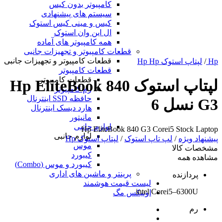
کامپیوتر بدون کیس
سیستم های پیشنهادی
کیس و مینی کیس استوک
ال این وان استوک
همه کامپیوتر های آماده
قطعات کامپیوتر و تجهیزات جانبی
قطعات کامپیوتر و تجهیزات جانبی
Hp
/
لپتاپ استوک Hp Hp
قطعات کامپیوتر
قطعات کامپیوتر
لپتاپ استوک Hp EliteBook 840
رم کامپیوتر
حافظه SSD اینترنال
G3 نسل 6
هارد دیسک اینترنال
مانیتور
لوازم جانبی
Hp EliteBook 840 G3 Corei5 Stock Laptop
لوازم جانبی
پیشنهاد ویژه
/
لپ تاپ استوک
/
لپتاپ استوک Hp
موس
مشخصات کالا
کیبورد
مشاهده همه
کیبورد و موس (Combo)
پرینتر و ماشین های اداری
پردازنده
لیست قیمت هوشمند
intel Corei5–6300U
اونیکس مگ
رم