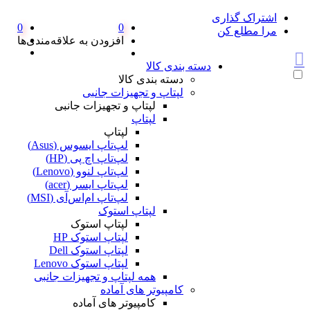
اشتراک گذاری
0
0
مرا مطلع کن
افزودن به علاقه‌مندی‌ها
دسته بندی کالا
دسته بندی کالا
لپتاپ و تجهیزات جانبی
لپتاپ و تجهیزات جانبی
لپتاپ
لپتاپ
لپ‌تاپ ایسوس (Asus)
لپ‌تاپ اچ پی (HP)
لپ‌تاپ لنوو (Lenovo)
لپ‌تاپ ایسر (acer)
لپ‌تاپ ام‌اس‌آی (MSI)
لپتاپ استوک
لپتاپ استوک
لپتاپ استوک HP
لپتاپ استوک Dell
لپتاپ استوک Lenovo
همه لپتاپ و تجهیزات جانبی
کامپیوتر های آماده
کامپیوتر های آماده