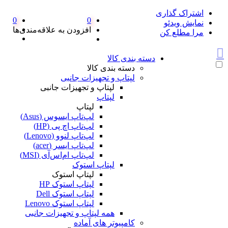
اشتراک گذاری
0
0
نمایش ویدئو
افزودن به علاقه‌مندی‌ها
مرا مطلع کن
دسته بندی کالا
دسته بندی کالا
لپتاپ و تجهیزات جانبی
لپتاپ و تجهیزات جانبی
لپتاپ
لپتاپ
لپ‌تاپ ایسوس (Asus)
لپ‌تاپ اچ پی (HP)
لپ‌تاپ لنوو (Lenovo)
لپ‌تاپ ایسر (acer)
لپ‌تاپ ام‌اس‌آی (MSI)
لپتاپ استوک
لپتاپ استوک
لپتاپ استوک HP
لپتاپ استوک Dell
لپتاپ استوک Lenovo
همه لپتاپ و تجهیزات جانبی
کامپیوتر های آماده