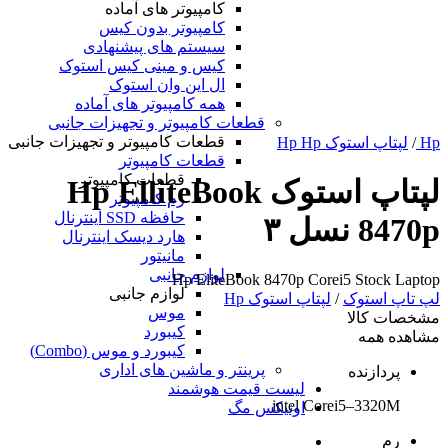
کامپیوتر های آماده
کامپیوتر بدون کیس
سیستم های پیشنهادی
کیس و مینی کیس استوک
ال این وان استوک
همه کامپیوتر های آماده
قطعات کامپیوتر و تجهیزات جانبی
قطعات کامپیوتر و تجهیزات جانبی
Hp
/
لپتاپ استوک Hp Hp
قطعات کامپیوتر
قطعات کامپیوتر
لپتاپ استوک Hp ElliteBook
رم کامپیوتر
حافظه SSD اینترنال
8470p نسل ۳
هارد دیسک اینترنال
مانیتور
لوازم جانبی
Hp EliteBook 8470p Corei5 Stock Laptop
لوازم جانبی
لپ تاپ استوک
/
لپتاپ استوک Hp
موس
مشخصات کالا
کیبورد
مشاهده همه
کیبورد و موس (Combo)
پرینتر و ماشین های اداری
پردازنده
لیست قیمت هوشمند
intel Corei5–3320M
اونیکس مگ
رم