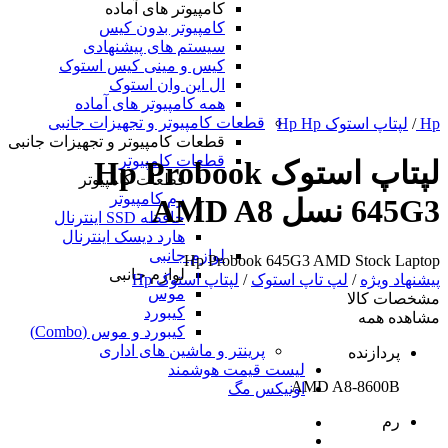
کامپیوتر های آماده
کامپیوتر بدون کیس
سیستم های پیشنهادی
کیس و مینی کیس استوک
ال این وان استوک
همه کامپیوتر های آماده
قطعات کامپیوتر و تجهیزات جانبی
Hp
/
لپتاپ استوک Hp Hp
قطعات کامپیوتر و تجهیزات جانبی
قطعات کامپیوتر
لپتاپ استوک Hp Probook
قطعات کامپیوتر
رم کامپیوتر
645G3 نسل AMD A8
حافظه SSD اینترنال
هارد دیسک اینترنال
لوازم جانبی
Hp Probook 645G3 AMD Stock Laptop
لوازم جانبی
پیشنهاد ویژه
/
لپ تاپ استوک
/
لپتاپ استوک Hp
موس
مشخصات کالا
کیبورد
مشاهده همه
کیبورد و موس (Combo)
پرینتر و ماشین های اداری
پردازنده
لیست قیمت هوشمند
AMD A8-8600B
اونیکس مگ
رم