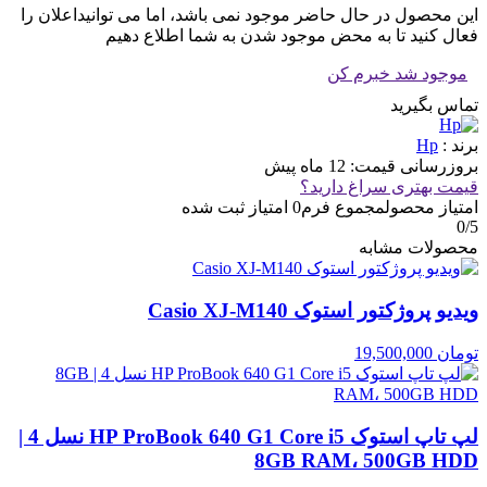
این محصول در حال حاضر موجود نمی باشد، اما می توانیداعلان را
فعال کنید تا به محض موجود شدن به شما اطلاع دهیم
موجود شد خبرم کن
تماس بگیرید
برند :
Hp
بروزرسانی قیمت:
12 ماه پیش
قیمت بهتری سراغ دارید؟
امتیاز محصول
مجموع فرم
0
امتیاز ثبت شده
0
/5
محصولات مشابه
ویدیو پروژکتور استوک Casio XJ‑M140
تومان
19,500,000
لپ تاپ استوک HP ProBook 640 G1 Core i5 نسل 4 |
8GB RAM، 500GB HDD