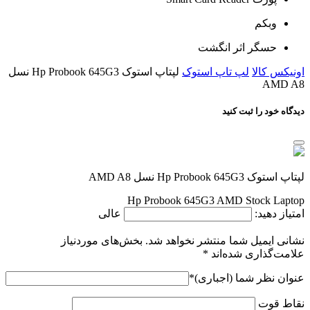
وبکم
حسگر اثر انگشت
اونیکس کالا
لپ تاپ استوک
لپتاپ استوک Hp Probook 645G3 نسل
AMD A8
دیدگاه خود را ثبت کنید
لپتاپ استوک Hp Probook 645G3 نسل AMD A8
Hp Probook 645G3 AMD Stock Laptop
امتیاز دهید:
عالی
نشانی ایمیل شما منتشر نخواهد شد.
بخش‌های موردنیاز
علامت‌گذاری شده‌اند
*
عنوان نظر شما (اجباری)
*
نقاط قوت