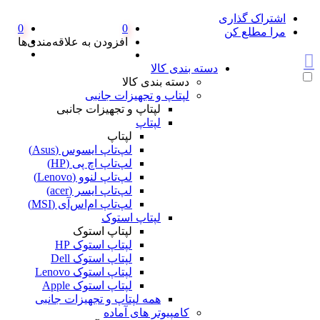
اشتراک گذاری
0
0
مرا مطلع کن
افزودن به علاقه‌مندی‌ها
دسته بندی کالا
دسته بندی کالا
لپتاپ و تجهیزات جانبی
لپتاپ و تجهیزات جانبی
لپتاپ
لپتاپ
لپ‌تاپ ایسوس (Asus)
لپ‌تاپ اچ پی (HP)
لپ‌تاپ لنوو (Lenovo)
لپ‌تاپ ایسر (acer)
لپ‌تاپ ام‌اس‌آی (MSI)
لپتاپ استوک
لپتاپ استوک
لپتاپ استوک HP
لپتاپ استوک Dell
لپتاپ استوک Lenovo
لپتاپ استوک Apple
همه لپتاپ و تجهیزات جانبی
کامپیوتر های آماده