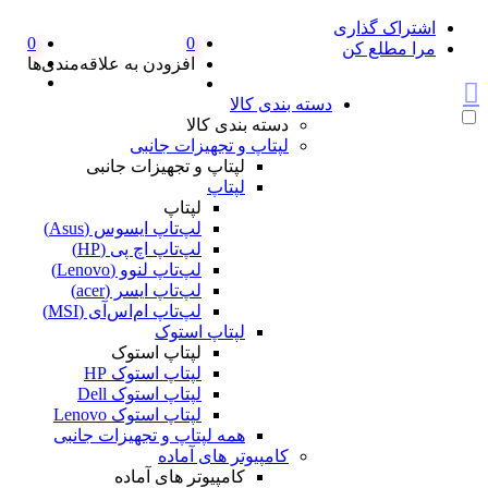
اشتراک گذاری
0
0
مرا مطلع کن
افزودن به علاقه‌مندی‌ها
دسته بندی کالا
دسته بندی کالا
لپتاپ و تجهیزات جانبی
لپتاپ و تجهیزات جانبی
لپتاپ
لپتاپ
لپ‌تاپ ایسوس (Asus)
لپ‌تاپ اچ پی (HP)
لپ‌تاپ لنوو (Lenovo)
لپ‌تاپ ایسر (acer)
لپ‌تاپ ام‌اس‌آی (MSI)
لپتاپ استوک
لپتاپ استوک
لپتاپ استوک HP
لپتاپ استوک Dell
لپتاپ استوک Lenovo
همه لپتاپ و تجهیزات جانبی
کامپیوتر های آماده
کامپیوتر های آماده