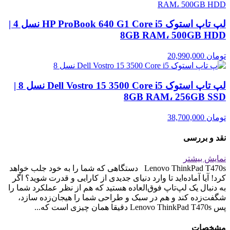
لپ تاپ استوک HP ProBook 640 G1 Core i5 نسل 4 |
8GB RAM، 500GB HDD
تومان
20,990,000
لپ تاپ استوک Dell Vostro 15 3500 Core i5 نسل 8 |
8GB RAM، 256GB SSD
تومان
38,700,000
نقد و بررسی
نمایش بیشتر
Lenovo ThinkPad T470s دستگاهی که شما را به خود جلب خواهد
کرد! آیا آماده‌اید تا وارد دنیای جدیدی از کارایی و قدرت شوید؟ اگر
به دنبال یک لپ‌تاپ فوق‌العاده هستید که هم از نظر عملکرد شما را
شگفت‌زده کند و هم در سبک و طراحی شما را هیجان‌زده سازد،
پس Lenovo ThinkPad T470s دقیقا همان چیزی است که...
مشخصات