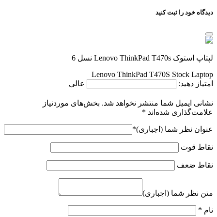
دیدگاه خود را ثبت کنید
لپتاپ استوک Lenovo ThinkPad T470s نسل 6
Lenovo ThinkPad T470S Stock Laptop
امتیاز دهید:
عالی
نشانی ایمیل شما منتشر نخواهد شد.
بخش‌های موردنیاز
علامت‌گذاری شده‌اند
*
عنوان نظر شما (اجباری)
*
نقاط قوت
نقاط ضعف
متن نظر شما (اجباری)
نام
*