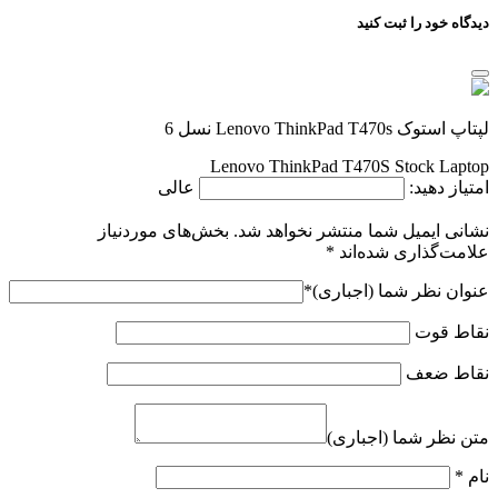
دیدگاه خود را ثبت کنید
لپتاپ استوک Lenovo ThinkPad T470s نسل 6
Lenovo ThinkPad T470S Stock Laptop
امتیاز دهید:
عالی
نشانی ایمیل شما منتشر نخواهد شد.
بخش‌های موردنیاز
علامت‌گذاری شده‌اند
*
عنوان نظر شما (اجباری)
*
نقاط قوت
نقاط ضعف
متن نظر شما (اجباری)
نام
*