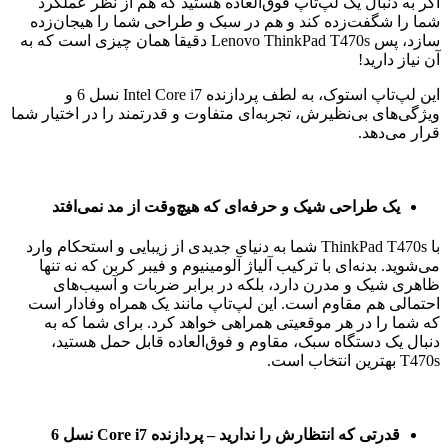
اگر به دنبال یک لپ‌تاپ فوق‌العاده هستید که هم از نظر عملکرد
شما را شگفت‌زده کند و هم در سبک و طراحی شما را هیجان‌زده
سازد، پس Lenovo ThinkPad T470s دقیقا همان چیزی است که به
آن نیاز دارید!
این لپ‌تاپ استوک، به لطف پردازنده Intel Core i7 نسل 6 و
ویژگی‌های بی‌نظیرش، تجربه‌ای متفاوت و قدرتمند را در اختیار شما
قرار می‌دهد.
یک طراحی شیک و حرفه‌ای که هیچ‌وقت از مد نمی‌افتد
با ThinkPad T470s شما به دنیای جدیدی از زیبایی و استحکام وارد
می‌شوید. بدنه‌ای با ترکیب آلیاژ آلومینیوم و فیبر کربن که نه تنها
ظاهری شیک و مدرن دارد، بلکه در برابر ضربات و آسیب‌های
احتمالی هم مقاوم است. این لپ‌تاپ مانند یک همراه وفادار است
که شما را در هر موقعیتی همراهی خواهد کرد. برای شما که به
دنبال یک دستگاه سبک، مقاوم و فوق‌العاده قابل حمل هستید،
T470s بهترین انتخاب است.
قدرتی که انتظارش را ندارید – پردازنده Core i7 نسل 6