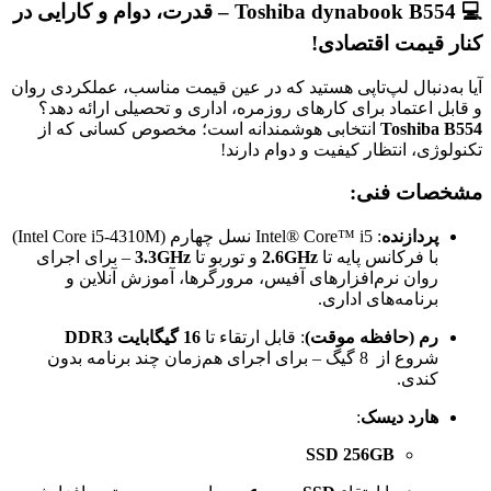
💻
Toshiba dynabook B554 – قدرت، دوام و کارایی در
کنار قیمت اقتصادی!
آیا به‌دنبال لپ‌تاپی هستید که در عین قیمت مناسب، عملکردی روان
و قابل اعتماد برای کارهای روزمره، اداری و تحصیلی ارائه دهد؟
Toshiba B554
انتخابی هوشمندانه است؛ مخصوص کسانی که از
تکنولوژی، انتظار کیفیت و دوام دارند!
مشخصات فنی:
پردازنده
: Intel® Core™ i5 نسل چهارم (Intel Core i5‑4310M)
با فرکانس پایه تا
2.6GHz
و توربو تا
3.3GHz
– برای اجرای
روان نرم‌افزارهای آفیس، مرورگرها، آموزش آنلاین و
برنامه‌های اداری.
رم (حافظه موقت)
: قابل ارتقاء تا
16 گیگابایت DDR3
شروع از 8 گیگ – برای اجرای هم‌زمان چند برنامه بدون
کندی.
هارد دیسک
:
SSD 256GB