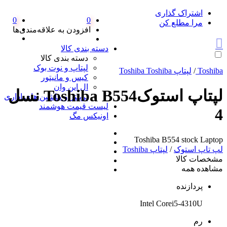
اشتراک گذاری
0
0
مرا مطلع کن
افزودن به علاقه‌مندی‌ها
دسته بندی کالا
دسته بندی کالا
لپتاپ و نوت بوک
Toshiba
/
لپتاپ Toshiba Toshiba
کیس و مانیتور
ال این وان
لپتاپ استوکToshiba B554 نسل
پرینتر و ماشین های اداری
لیست قیمت هوشمند
4
اونیکس مگ
Toshiba B554 stock Laptop
لپ تاپ استوک
/
لپتاپ Toshiba
مشخصات کالا
مشاهده همه
پردازنده
Intel Corei5-4310U
رم