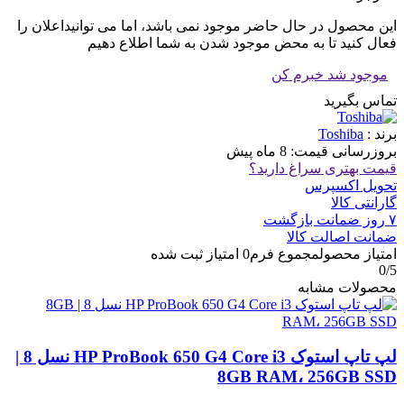
این محصول در حال حاضر موجود نمی باشد، اما می توانیداعلان را
فعال کنید تا به محض موجود شدن به شما اطلاع دهیم
موجود شد خبرم کن
تماس بگیرید
برند :
Toshiba
بروزرسانی قیمت:
8 ماه پیش
قیمت بهتری سراغ دارید؟
تحویل اکسپرس
گارانتی کالا
۷ روز ضمانت بازگشت
ضمانت اصالت کالا
امتیاز محصول
مجموع فرم
0
امتیاز ثبت شده
0
/5
محصولات مشابه
لپ تاپ استوک HP ProBook 650 G4 Core i3 نسل 8 |
8GB RAM، 256GB SSD