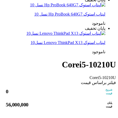
لپتاپ استوک Hp ProBook 640G7 نسل 10
ناموجود
پایان تخفیف
لپتاپ استوک Lenovo ThinkPad X13 نسل10
ناموجود
Corei5-10210U
Corei5-10210U
فیلتر براساس قیمت
شروع
0
قیمت
پایان
56,000,000
قیمت