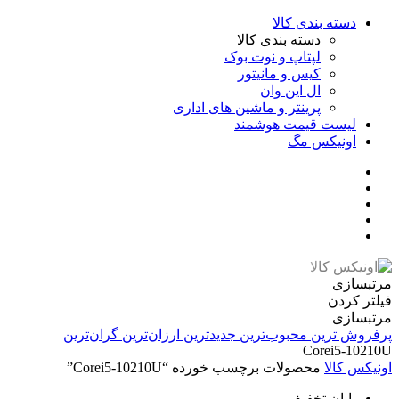
دسته بندی کالا
دسته بندی کالا
لپتاپ و نوت بوک
کیس و مانیتور
ال این وان
پرینتر و ماشین های اداری
لیست قیمت هوشمند
اونیکس مگ
مرتبسازی
فیلتر کردن
مرتبسازی
پرفروش ترین
محبوب‌ترین
جدیدترین
ارزان‌ترین
گران‌ترین
Corei5-10210U
اونیکس کالا
محصولات برچسب خورده “Corei5-10210U”
پایان تخفیف