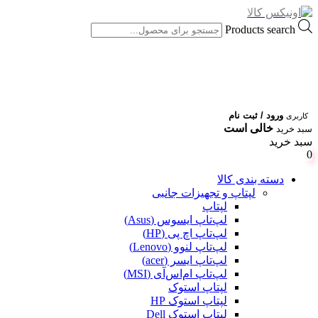
Products search
ورود / ثبت نام
کاربری
خالی است
سبد خرید
سبد خرید
0
دسته بندی کالا
لپتاپ و تجهیزات جانبی
لپتاپ
لپ‌تاپ ایسوس (Asus)
لپ‌تاپ اچ پی (HP)
لپ‌تاپ لنوو (Lenovo)
لپ‌تاپ ایسر (acer)
لپ‌تاپ ام‌اس‌آی (MSI)
لپتاپ استوک
لپتاپ استوک HP
لپتاپ استوک Dell