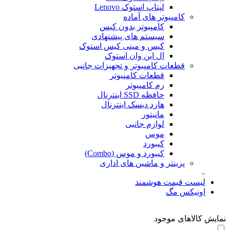
لپتاپ استوک Lenovo
کامپیوتر های آماده
کامپیوتر بدون کیس
سیستم های پیشنهادی
کیس و مینی کیس استوک
ال این وان استوک
قطعات کامپیوتر و تجهیزات جانبی
قطعات کامپیوتر
رم کامپیوتر
حافظه SSD اینترنال
هارد دیسک اینترنال
مانیتور
لوازم جانبی
موس
کیبورد
کیبورد و موس (Combo)
پرینتر و ماشین های اداری
لیست قیمت هوشمند
اونیکس مگ
نمایش کالاهای موجود