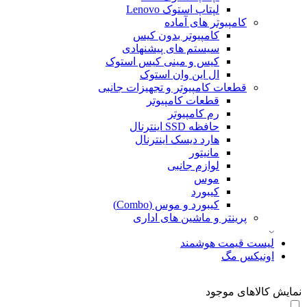
لپتاپ استوک Lenovo
کامپیوتر های آماده
کامپیوتر بدون کیس
سیستم های پیشنهادی
کیس و مینی کیس استوک
ال این وان استوک
قطعات کامپیوتر و تجهیزات جانبی
قطعات کامپیوتر
رم کامپیوتر
حافظه SSD اینترنال
هارد دیسک اینترنال
مانیتور
لوازم جانبی
موس
کیبورد
کیبورد و موس (Combo)
پرینتر و ماشین های اداری
لیست قیمت هوشمند
اونیکس مگ
نمایش کالاهای موجود