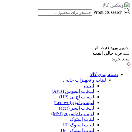
Products search
ورود / ثبت نام
کاربری
خالی است
سبد خرید
سبد خرید
0
دسته بندی کالا
لپتاپ و تجهیزات جانبی
لپتاپ
لپ‌تاپ ایسوس (Asus)
لپ‌تاپ اچ پی (HP)
لپ‌تاپ لنوو (Lenovo)
لپ‌تاپ ایسر (acer)
لپ‌تاپ ام‌اس‌آی (MSI)
لپتاپ استوک
لپتاپ استوک HP
لپتاپ استوک Dell