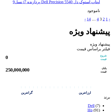
لپتاپ استوک دل Dell Precision 5540 پردازنده i7 نسل9
ناموجود
›
14
…
4
3
2
1
‹
پیشنهاد ویژه
پیشنهاد ویژه
فیلتر براساس قیمت
شروع
0
قیمت
پایان
250,000,000
قیمت
ارزانترین
گرانترین
برند
Dell
(7)
Hp
(91)