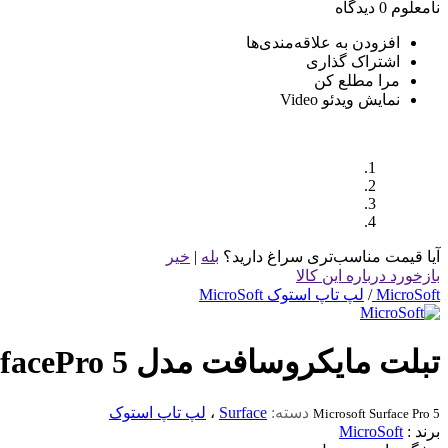
نامعلوم
0 دیدگاه
افزودن به علاقه‌مندی‌ها
اشتراک گذاری
مرا مطلع کن
نمایش ویدئو
Video
آیا قیمت مناسب‌تری سراغ دارید؟
بله
|
خیر
بازخورد درباره این کالا
MicroSoft
/
لپ تاپ استوک MicroSoft
تبلت مایکروسافت مدل SurfacePro 5 نسل 7
دسته:
Surface
،
لپ تاپ استوک
Microsoft Surface Pro 5
برند :
MicroSoft