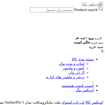
Products search
ورود / ثبت نام
کاربری
خالی است
سبد خرید
سبد خرید
0
دسته بندی کالا
لپتاپ و نوت بوک
کیس و مانیتور
ال این وان
پرینتر و ماشین های اداری
لیست قیمت هوشمند
اونیکس مگ
اونیکس کالا
لپ تاپ استوک
تبلت مایکروسافت مدل SurfacePro 5 نسل 7