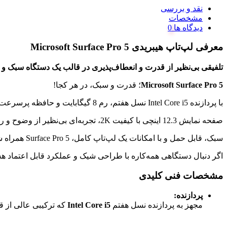
نقد و بررسی
مشخصات
دیدگاه ها
معرفی لپ‌تاپ هیبریدی
Microsoft Surface Pro 5
تلفیقی بی‌نظیر از قدرت و انعطاف‌پذیری در قالب یک دستگاه سبک و ز
Microsoft Surface Pro 5
؛ قدرت و سبک، در هر کجا!
با پردازنده Intel Core i5 نسل هفتم، رم 8 گیگابایت و حافظه پرسرعت 256 گیگابایت SSD، این دستگاه هیبریدی برای انجام کارهای روزمره، مطالعه، طراحی و سرگرمی ساخته شده است.
صفحه نمایش 12.3 اینچی با کیفیت 2K، تجربه‌ای بی‌نظیر از وضوح و رنگ را به شما هدیه می‌دهد.
سبک، قابل حمل و با امکانات یک لپ‌تاپ کامل، Surface Pro 5 همراه شما در محل کار، کلاس درس و سفر خواهد بود.
اگر دنبال دستگاهی همه‌کاره با طراحی شیک و عملکرد قابل اعتماد ه
مشخصات فنی کلیدی
پردازنده:
مجهز به پردازنده نسل هفتم
Intel Core i5
که ترکیبی عالی از ق