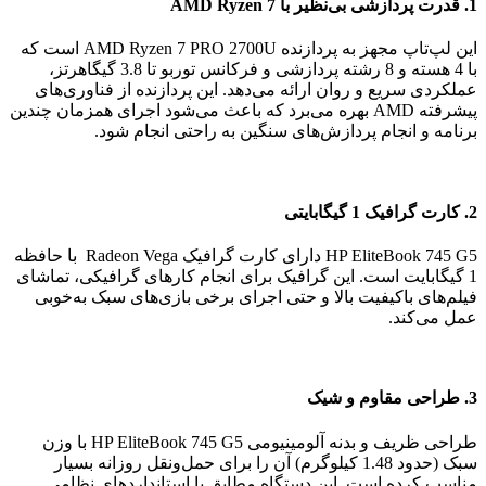
1. قدرت پردازشی بی‌نظیر با AMD Ryzen 7
این لپ‌تاپ مجهز به پردازنده AMD Ryzen 7 PRO 2700U است که
با 4 هسته و 8 رشته پردازشی و فرکانس توربو تا 3.8 گیگاهرتز،
عملکردی سریع و روان ارائه می‌دهد. این پردازنده از فناوری‌های
پیشرفته AMD بهره می‌برد که باعث می‌شود اجرای همزمان چندین
برنامه و انجام پردازش‌های سنگین به راحتی انجام شود.
2. کارت گرافیک 1 گیگابایتی
HP EliteBook 745 G5 دارای کارت گرافیک Radeon Vega با حافظه
1 گیگابایت است. این گرافیک برای انجام کارهای گرافیکی، تماشای
فیلم‌های باکیفیت بالا و حتی اجرای برخی بازی‌های سبک به‌خوبی
عمل می‌کند.
3. طراحی مقاوم و شیک
طراحی ظریف و بدنه آلومینیومی HP EliteBook 745 G5 با وزن
سبک (حدود 1.48 کیلوگرم) آن را برای حمل‌ونقل روزانه بسیار
مناسب کرده است. این دستگاه مطابق با استانداردهای نظامی