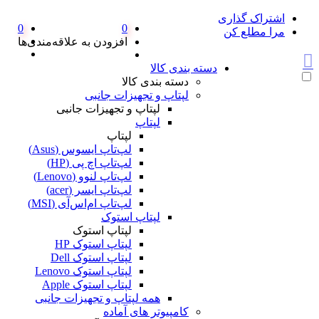
اشتراک گذاری
0
0
مرا مطلع کن
افزودن به علاقه‌مندی‌ها
دسته بندی کالا
دسته بندی کالا
لپتاپ و تجهیزات جانبی
لپتاپ و تجهیزات جانبی
لپتاپ
لپتاپ
لپ‌تاپ ایسوس (Asus)
لپ‌تاپ اچ پی (HP)
لپ‌تاپ لنوو (Lenovo)
لپ‌تاپ ایسر (acer)
لپ‌تاپ ام‌اس‌آی (MSI)
لپتاپ استوک
لپتاپ استوک
لپتاپ استوک HP
لپتاپ استوک Dell
لپتاپ استوک Lenovo
لپتاپ استوک Apple
همه لپتاپ و تجهیزات جانبی
کامپیوتر های آماده