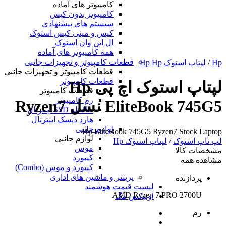
کامپیوتر های آماده
کامپیوتر بدون کیس
سیستم های پیشنهادی
کیس و مینی کیس استوک
ال این وان استوک
همه کامپیوتر های آماده
قطعات کامپیوتر و تجهیزات جانبی
Hp
/
لپتاپ استوک Hp Hp
قطعات کامپیوتر و تجهیزات جانبی
قطعات کامپیوتر
لپتاپ استوک اچ پی Hp
قطعات کامپیوتر
رم کامپیوتر
EliteBook 745G5 نسل Ryzen7
حافظه SSD اینترنال
هارد دیسک اینترنال
لوازم جانبی
Hp EliteBook 745G5 Ryzen7 Stock Laptop
لوازم جانبی
لپ تاپ استوک
/
لپتاپ استوک Hp
موس
مشخصات کالا
کیبورد
مشاهده همه
کیبورد و موس (Combo)
پرینتر و ماشین های اداری
پردازنده
لیست قیمت هوشمند
AMD Ryzen 7 PRO 2700U
اونیکس مگ
رم