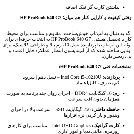
نداشتن کارت گرافیک اضافه
وقتی کیفیت و کارایی کنار هم میان؛ HP ProBook 640 G7
اگه به دنبال یه لپ‌تاپ خوش‌ساخت، مقاوم و مناسب برای محیط
کار یا تحصیل هستی، HP ProBook 640 G7 یه انتخاب حرفه‌ای برای
توئه. این لپ‌تاپ با پردازنده نسل 10، رم بالا و طراحی کلاسیک، برای
اونایی ساخته شده که از لپ‌تاپشون انتظار عملکرد قابل اعتماد و
بی‌دردسر دارن.
مشخصات فنی HP ProBook 640 G7:
پردازنده:
Intel Core i5-10210U – نسل دهم | سریع،
کم‌مصرف، قابل‌اعتماد
رم:
16 گیگابایت DDR4 – اجرای روان چند برنامه به صورت
همزمان بدون افت سرعت
حافظه داخلی:
256 گیگابایت SSD – سرعت بالا در اجرای
ویندوز و باز کردن نرم‌افزارها
کارت گرافیک:
Intel UHD Graphics – مناسب برای کارهای
روزمره، مالتی‌مدیا و امور اداری