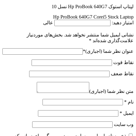
لپتاپ استوک Hp ProBook 640G7 نسل 10
Hp ProBook 640G7 Corei5 Stock Laptop
امتیاز دهید:
عالی
نشانی ایمیل شما منتشر نخواهد شد.
بخش‌های موردنیاز
علامت‌گذاری شده‌اند
*
عنوان نظر شما (اجباری)
*
نقاط قوت
نقاط ضعف
متن نظر شما (اجباری)
نام
*
ایمیل
*
وب‌ سایت
ذخیره نام، ایمیل و وبسایت من در مرورگر برای زمانی که