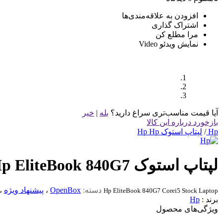
افزودن به علاقه‌مندی‌ها
اشتراک گذاری
مرا مطلع کن
نمایش ویدئو
Video
آیا قیمت مناسب‌تری سراغ دارید؟
بله
|
خیر
بازخورد درباره این کالا
Hp
/
لپتاپ استوک Hp Hp
لپتاپ استوک Hp EliteBook 840G7 نسل 10
دسته:
OpenBox
،
پیشنهاد ویژه
،
Hp EliteBook 840G7 Corei5 Stock Laptop
برند :
Hp
ویژگی‌های محصول