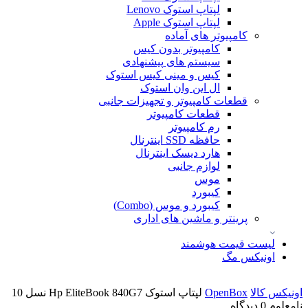
لپتاپ استوک Lenovo
لپتاپ استوک Apple
کامپیوتر های آماده
کامپیوتر بدون کیس
سیستم های پیشنهادی
کیس و مینی کیس استوک
ال این وان استوک
قطعات کامپیوتر و تجهیزات جانبی
قطعات کامپیوتر
رم کامپیوتر
حافظه SSD اینترنال
هارد دیسک اینترنال
لوازم جانبی
موس
کیبورد
کیبورد و موس (Combo)
پرینتر و ماشین های اداری
لیست قیمت هوشمند
اونیکس مگ
اونیکس کالا
OpenBox
لپتاپ استوک Hp EliteBook 840G7 نسل 10
نامعلوم
0 دیدگاه