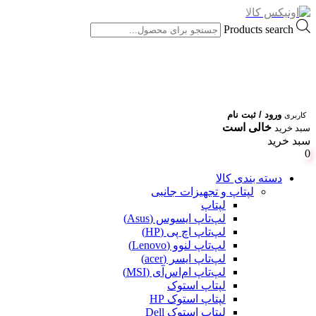
Products search
ورود / ثبت نام
کاربری
خالی است
سبد خرید
سبد خرید
0
دسته بندی کالا
لپتاپ و تجهیزات جانبی
لپتاپ
لپ‌تاپ ایسوس (Asus)
لپ‌تاپ اچ پی (HP)
لپ‌تاپ لنوو (Lenovo)
لپ‌تاپ ایسر (acer)
لپ‌تاپ ام‌اس‌آی (MSI)
لپتاپ استوک
لپتاپ استوک HP
لپتاپ استوک Dell