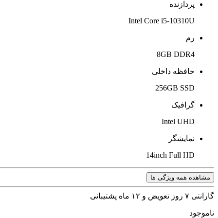
پردازنده
Intel Core i5-10310U
رم
8GB DDR4
حافظه داخلی
256GB SSD
گرافیک
Intel UHD
نمایشگر
14inch Full HD
مشاهده همه ویژگی ها
گارانتی ۷ روز تعویض و ۱۲ ماه پشتیبانی
ناموجود