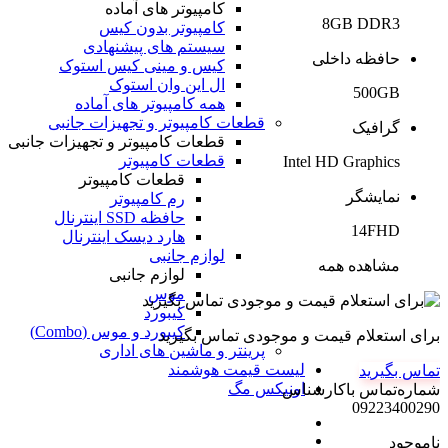
کامپیوتر های آماده
8GB DDR3
کامپیوتر بدون کیس
سیستم های پیشنهادی
حافظه داخلی
کیس و مینی کیس استوک
ال این وان استوک
500GB
همه کامپیوتر های آماده
قطعات کامپیوتر و تجهیزات جانبی
گرافیک
قطعات کامپیوتر و تجهیزات جانبی
قطعات کامپیوتر
Intel HD Graphics
قطعات کامپیوتر
نمایشگر
رم کامپیوتر
حافظه SSD اینترنال
14FHD
هارد دیسک اینترنال
لوازم جانبی
مشاهده همه
لوازم جانبی
موس
کیبورد
کیبورد و موس (Combo)
برای استعلام قیمت و موجودی تماس بگیرید
پرینتر و ماشین های اداری
لیست قیمت هوشمند
تماس بگیرید
اونیکس مگ
شماره‌تماس‌ با‌کارشناس
09223400290
ناموجود