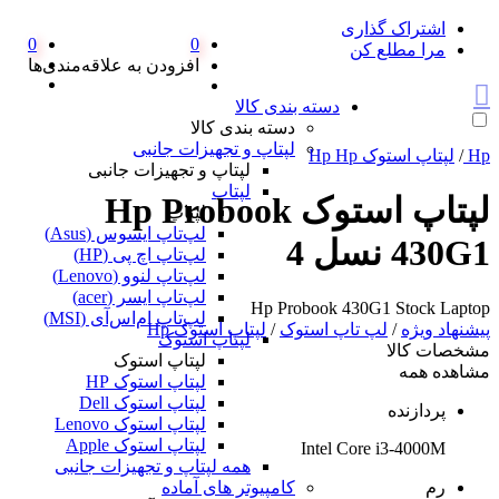
اشتراک گذاری
0
0
مرا مطلع کن
افزودن به علاقه‌مندی‌ها
دسته بندی کالا
دسته بندی کالا
لپتاپ و تجهیزات جانبی
Hp
/
لپتاپ استوک Hp Hp
لپتاپ و تجهیزات جانبی
لپتاپ
لپتاپ استوک Hp Probook
لپتاپ
لپ‌تاپ ایسوس (Asus)
430G1 نسل 4
لپ‌تاپ اچ پی (HP)
لپ‌تاپ لنوو (Lenovo)
لپ‌تاپ ایسر (acer)
Hp Probook 430G1 Stock Laptop
لپ‌تاپ ام‌اس‌آی (MSI)
پیشنهاد ویژه
/
لپ تاپ استوک
/
لپتاپ استوک Hp
لپتاپ استوک
مشخصات کالا
لپتاپ استوک
مشاهده همه
لپتاپ استوک HP
لپتاپ استوک Dell
پردازنده
لپتاپ استوک Lenovo
لپتاپ استوک Apple
Intel Core i3-4000M
همه لپتاپ و تجهیزات جانبی
رم
کامپیوتر های آماده