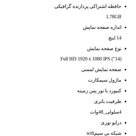
حافظه اشتراکی پردازنده گرافیکی
1.78GB
اندازه صفحه نمایش
14 اینچ
نوع صفحه نمایش
(14") Full HD 1920 x 1080 IPS
صفحه نمایش لمسی
ماژول سیمکارت
کیبورد با نور پس زمینه
ظرفیت باتری
4سلولی_48وات
درایو نوری
شبکه بی سیمwifi