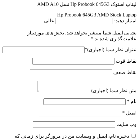
لپتاپ استوک Hp Probook 645G3 نسل AMD A10
Hp Probook 645G3 AMD Stock Laptop
امتیاز دهید:
عالی
نشانی ایمیل شما منتشر نخواهد شد.
بخش‌های موردنیاز
علامت‌گذاری شده‌اند
*
عنوان نظر شما (اجباری)
*
نقاط قوت
نقاط ضعف
متن نظر شما (اجباری)
نام
*
ایمیل
*
وب‌ سایت
ذخیره نام، ایمیل و وبسایت من در مرورگر برای زمانی که