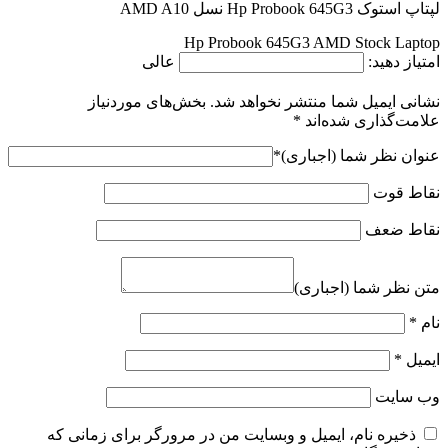
لپتاپ استوک Hp Probook 645G3 نسل AMD A10
Hp Probook 645G3 AMD Stock Laptop
امتیاز دهید:
عالی
نشانی ایمیل شما منتشر نخواهد شد.
بخش‌های موردنیاز
علامت‌گذاری شده‌اند
*
عنوان نظر شما (اجباری)
*
نقاط قوت
نقاط ضعف
متن نظر شما (اجباری)
نام
*
ایمیل
*
وب‌ سایت
ذخیره نام، ایمیل و وبسایت من در مرورگر برای زمانی که