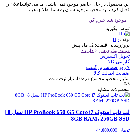
این محصول در حال حاضر موجود نمی باشد، اما می توانیداعلان را
فعال کنید تا به محض موجود شدن به شما اطلاع دهیم
موجود شد خبرم کن
تماس بگیرید
برند :
Hp
بروزرسانی قیمت:
12 ماه پیش
قیمت بهتری سراغ دارید؟
تحویل اکسپرس
گارانتی کالا
۷ روز ضمانت بازگشت
ضمانت اصالت کالا
امتیاز محصول
مجموع فرم
0
امتیاز ثبت شده
0
/5
محصولات مشابه
لپ تاپ استوک HP ProBook 650 G5 Core i7 نسل 8 |
8GB RAM، 256GB SSD
تومان
44,800,000