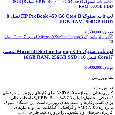
لپ تاپ استوک HP ProBook 450 G6 Core i3 نسل 8 |
8GB RAM، 500GB HDD
تومان
31,500,000
لپ تاپ استوک Microsoft Surface Laptop 3 15 لمسی
Core i7 نسل 10 | 16GB RAM، 256GB SSD
تومان
61,900,000
نقد و بررسی
نمایش بیشتر
کارایی عالی با پردازنده AMD A10 برای کارهای روزمره و حرفه‌ای
! معرفی محصول: لپتاپ HP ProBook 645 G3 یک انتخاب عالی
برای کسب‌وکارها و استفاده‌های روزمره است. این دستگاه استوک
با پردازنده AMD A10 و گرافیک 1 گیگابایت، می‌تواند نیازهای
کاربران حرفه‌ای و دانشجویی را برآورده کند. طراحی آن...