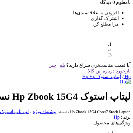
نامعلوم
0 دیدگاه
افزودن به علاقه‌مندی‌ها
اشتراک گذاری
مرا مطلع کن
آیا قیمت مناسب‌تری سراغ دارید؟
بله
|
خیر
بازخورد درباره این کالا
Hp
/
لپتاپ استوک Hp Hp
لپتاپ استوک Hp Zbook 15G4 نسل 7
دسته:
پیشنهاد ویژه
،
لپ تاپ استوک
Hp Zbook 15G4 Corei7 Stock Laptop
برند :
Hp
ویژگی‌های محصول