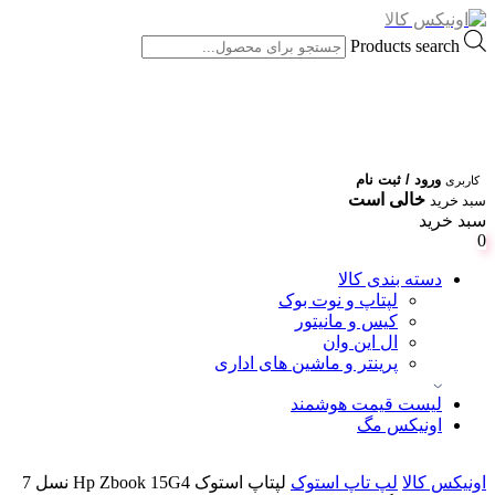
Products search
ورود / ثبت نام
کاربری
خالی است
سبد خرید
سبد خرید
0
دسته بندی کالا
لپتاپ و نوت بوک
کیس و مانیتور
ال این وان
پرینتر و ماشین های اداری
لیست قیمت هوشمند
اونیکس مگ
اونیکس کالا
لپ تاپ استوک
لپتاپ استوک Hp Zbook 15G4 نسل 7