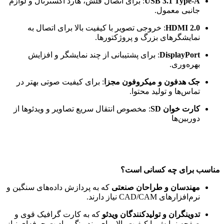
USB 3.1 Type-A
: برای اتصال فلش، هارد اکسترنال و لوازم
جانبی معمول.
HDMI 2.0
: خروجی تصویر با کیفیت بالا برای اتصال به
نمایشگرهای بزرگ و پروژکتورها.
DisplayPort
: برای پشتیبانی از چند نمایشگر و افزایش
بهره‌وری.
جک هدفون و میکروفون مجزا
: برای کیفیت صوتی بهتر در
تماس‌ها و تولید محتوا.
کارت خوان SD
: مخصوص انتقال سریع تصاویر و ویدئوها از
دوربین‌ها
مناسب برای چه کسانی است؟
مهندسان و طراحان صنعتی
که به پردازش داده‌های سنگین و
نرم‌افزارهای CAD/CAM نیاز دارند.
تدوینگران و تولیدکنندگان ویدئو
که به کارت گرافیک قوی و
صفحه نمایش با کیفیت بالا برای رندرینگ و ادیت حرفه‌ای نیاز