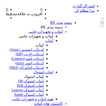
اشتراک گذاری
0
0
مرا مطلع کن
افزودن به علاقه‌مندی‌ها
دسته بندی کالا
دسته بندی کالا
لپتاپ و تجهیزات جانبی
لپتاپ و تجهیزات جانبی
لپتاپ
لپتاپ
لپ‌تاپ ایسوس (Asus)
لپ‌تاپ اچ پی (HP)
لپ‌تاپ لنوو (Lenovo)
لپ‌تاپ ایسر (acer)
لپ‌تاپ ام‌اس‌آی (MSI)
لپتاپ استوک
لپتاپ استوک
لپتاپ استوک HP
لپتاپ استوک Dell
لپتاپ استوک Lenovo
لپتاپ استوک Apple
همه لپتاپ و تجهیزات جانبی
کامپیوتر های آماده