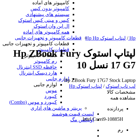
کامپیوتر های آماده
کامپیوتر بدون کیس
سیستم های پیشنهادی
کیس و مینی کیس استوک
ال این وان استوک
همه کامپیوتر های آماده
قطعات کامپیوتر و تجهیزات جانبی
Hp
/
لپتاپ استوک Hp Hp
قطعات کامپیوتر و تجهیزات جانبی
قطعات کامپیوتر
لپتاپ استوک Hp ZBook Fury
قطعات کامپیوتر
رم کامپیوتر
17 G7 نسل 10
حافظه SSD اینترنال
هارد دیسک اینترنال
لوازم جانبی
Hp ZBook Fury 17G7 Stock Laptop
لوازم جانبی
لپ تاپ استوک
/
لپتاپ استوک Hp
موس
مشخصات کالا
کیبورد
مشاهده همه
کیبورد و موس (Combo)
پرینتر و ماشین های اداری
پردازنده
لیست قیمت هوشمند
Intel Corei9-10885H
اونیکس مگ
رم