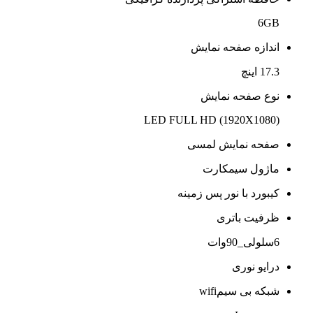
6GB
اندازه صفحه نمایش
17.3 اینچ
نوع صفحه نمایش
LED FULL HD (1920X1080)
صفحه نمایش لمسی
ماژول سیمکارت
کیبورد با نور پس زمینه
ظرفیت باتری
6سلولی_90وات
درایو نوری
شبکه بی سیمwifi