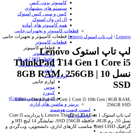
کامپیوتر بدون کیس
سیستم های پیشنهادی
کیس و مینی کیس استوک
ال این وان استوک
همه کامپیوتر های آماده
قطعات کامپیوتر و تجهیزات جانبی
قطعات کامپیوتر و تجهیزات جانبی
Lenovo
/
لپ تاپ استوک Lenovo
قطعات کامپیوتر
قطعات کامپیوتر
لپ تاپ استوک Lenovo
رم کامپیوتر
حافظه SSD اینترنال
ThinkPad T14 Gen 1 Core i5
هارد دیسک اینترنال
مانیتور
نسل 10 | 8GB RAM، 256GB
لوازم جانبی
لوازم جانبی
SSD
موس
کیبورد
کیبورد و موس (Combo)
Lenovo ThinkPad T14 Gen 1 Core i5 10th Gen | 8GB RAM,
پرینتر و ماشین های اداری
256GB SSD
لیست قیمت هوشمند
لپ تاپ استوک Lenovo ThinkPad T14 Gen 1 با پردازنده Core i5
اونیکس مگ
نسل 10، رم 8GB، حافظه SSD 256GB، نمایشگر 14 اینچ HD و
گرافیک Intel UHD، مناسب کارهای اداری، دانشجویی، وب‌گردی و
استفاده روزمره.