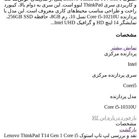
و کاربردی سری ThinkPad لنوو است. این سری به دوام بالا، کیبورد
راحت و طراحی مناسب محیط‌های کاری معروف است. این مدل با
پردازنده Core i5-10210U نسل 10، رم 8GB، حافظه 256GB SSD،
نمایشگر 14 اینچ HD و گرافیک Intel UHD...
مشخصات
نمایش بیشتر
پردازنده مرکزی
Intel
سری پردازنده مرکزی
Corei5
مدل پردازنده
Core i5-10310U
بازخورد درباره این کالا
مشخصات
بازگشت
نقد و بررسی
لپ تاپ استوک Lenovo ThinkPad T14 Gen 1 Core i5