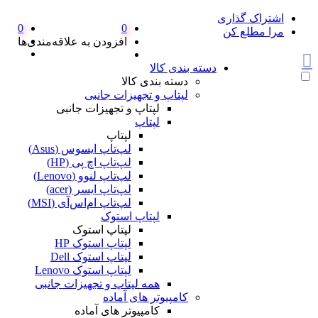
اشتراک گذاری
0
0
مرا مطلع کن
افزودن به علاقه‌مندی‌ها
دسته بندی کالا
دسته بندی کالا
لپتاپ و تجهیزات جانبی
لپتاپ و تجهیزات جانبی
لپتاپ
لپتاپ
لپ‌تاپ ایسوس (Asus)
لپ‌تاپ اچ پی (HP)
لپ‌تاپ لنوو (Lenovo)
لپ‌تاپ ایسر (acer)
لپ‌تاپ ام‌اس‌آی (MSI)
لپتاپ استوک
لپتاپ استوک
لپتاپ استوک HP
لپتاپ استوک Dell
لپتاپ استوک Lenovo
همه لپتاپ و تجهیزات جانبی
کامپیوتر های آماده
کامپیوتر های آماده