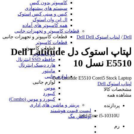
کامپیوتر بدون کیس
سیستم های پیشنهادی
کیس و مینی کیس استوک
ال این وان استوک
همه کامپیوتر های آماده
قطعات کامپیوتر و تجهیزات جانبی
قطعات کامپیوتر و تجهیزات جانبی
Dell
/
لپتاپ استوک Dell Dell
قطعات کامپیوتر
قطعات کامپیوتر
لپتاپ استوک دل Dell Latitude
رم کامپیوتر
حافظه SSD اینترنال
E5510 نسل 10
هارد دیسک اینترنال
مانیتور
لوازم جانبی
Dell Latitude E5510 Corei5 Stock Laptop
لوازم جانبی
لپتاپ استوک Dell
موس
مشخصات کالا
کیبورد
مشاهده همه
کیبورد و موس (Combo)
پرینتر و ماشین های اداری
پردازنده
لیست قیمت هوشمند
intel Core i5-10310U
اونیکس مگ
رم