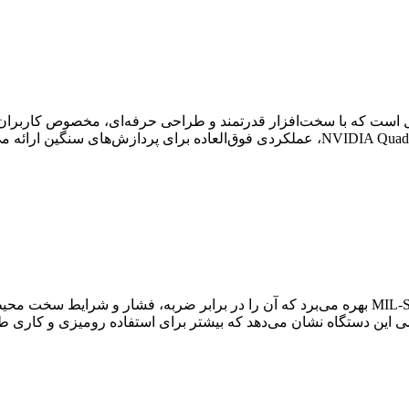
رک‌استیشن‌های قابل حمل است که با سخت‌افزار قدرتمند و طراحی حرفه‌ای، مخص
لپ‌تاپ Precision 7520 از بدنه‌ای مقاوم با استاندارد نظامی MIL-STD 810G بهره می‌برد که آن ر