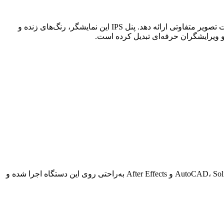
Precision 7520 به یک نمایشگر 15.6 اینچی با رزولوشن Full HD (1920×1080) یا 4K (3840×2160) مجهز است که بسته به مدل، می‌تواند کیفیت تصویر متفاوتی ارائه دهد. پنل IPS این نمایشگر، رنگ‌های زنده و
عملکرد این لپ‌تاپ در نرم‌افزارهای سنگین مهندسی و طراحی فوق‌العاده است. نرم‌افزارهایی مانند AutoCAD، SolidWorks، Revit، 3ds Max، Premiere Pro و After Effects به‌راحتی روی این دستگاه اجرا شده و