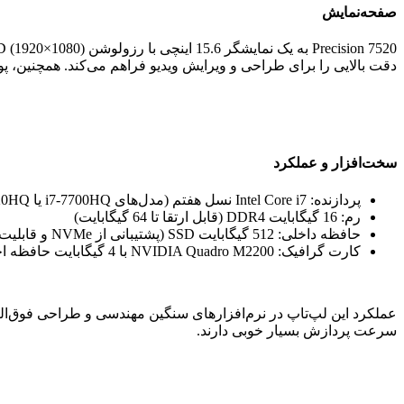
صفحه‌نمایش
دقت بالایی را برای طراحی و ویرایش ویدیو فراهم می‌کند. همچنین، پوشش 100% طیف رنگی sRGB آن را به گزینه‌ای ایده‌آل برای طراحان و ویرایشگران حرفه‌ای تب
سخت‌افزار و عملکرد
پردازنده: Intel Core i7 نسل هفتم (مدل‌های i7-7700HQ یا i7-7820HQ)
رم: 16 گیگابایت DDR4 (قابل ارتقا تا 64 گیگابایت)
حافظه داخلی: 512 گیگابایت SSD (پشتیبانی از NVMe و قابلیت ارتقا)
کارت گرافیک: NVIDIA Quadro M2200 با 4 گیگابایت حافظه اختصاصی GDDR5
سرعت پردازش بسیار خوبی دارند.