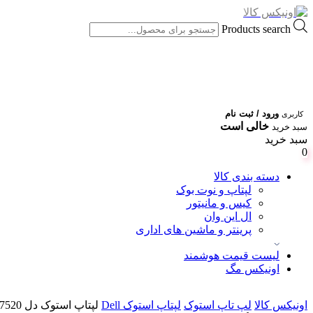
Products search
ورود / ثبت نام
کاربری
خالی است
سبد خرید
سبد خرید
0
دسته بندی کالا
لپتاپ و نوت بوک
کیس و مانیتور
ال این وان
پرینتر و ماشین های اداری
لیست قیمت هوشمند
اونیکس مگ
اونیکس کالا
لپ تاپ استوک
لپتاپ استوک Dell
لپتاپ استوک دل Dell Precision 7520 نسل 7