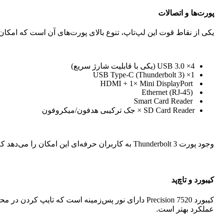
پورت‌ها و اتصالات
یکی از نقاط قوت این لپ‌تاپ، تنوع بالای پورت‌های آن است که امکان
4× USB 3.0 (یکی با قابلیت شارژ سریع)
1× USB Type-C (Thunderbolt 3)
HDMI + 1× Mini DisplayPort
Ethernet (RJ-45)
Smart Card Reader
SD Card Reader × جک ترکیبی هدفون/میکروفون
وجود پورت Thunderbolt 3 به کاربران حرفه‌ای این امکان را می‌دهد که نمایشگرهای 4K، حافظه‌های پرسرعت و سایر تجهیزات حرفه‌ای را به سیستم متصل کنند.
کیبورد و تاچ‌پد
کیبورد Precision 7520 دارای نور پس‌زمینه است که ت
عملکرد بهتر است.