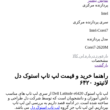
نمایش بیشتر
پردازنده مرکزی
Intel
سری پردازنده مرکزی
Intel-Corei7
مدل پردازنده
Corei7-2620M
بازخورد درباره این کالا
مشخصات
بازگشت
راهنما خرید و قیمت لپ تاپ استوک دل
لاتیتود ۶۴٢٠
لپ تاپ استوک Dell Latitude e6420 از سری لپ تاپ های مناسب
دانش آموزان و دانشجویان است که توسط شرکت دل طراحی و
ساخته شده است. در ادامه قصد داریم به بررسی این لپ تاپ
بپردازیم. این لپ تاپ جز گروه
لپ تاپ استوک دل
می باشد.