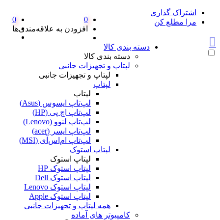
اشتراک گذاری
0
0
مرا مطلع کن
افزودن به علاقه‌مندی‌ها
دسته بندی کالا
دسته بندی کالا
لپتاپ و تجهیزات جانبی
لپتاپ و تجهیزات جانبی
لپتاپ
لپتاپ
لپ‌تاپ ایسوس (Asus)
لپ‌تاپ اچ پی (HP)
لپ‌تاپ لنوو (Lenovo)
لپ‌تاپ ایسر (acer)
لپ‌تاپ ام‌اس‌آی (MSI)
لپتاپ استوک
لپتاپ استوک
لپتاپ استوک HP
لپتاپ استوک Dell
لپتاپ استوک Lenovo
لپتاپ استوک Apple
همه لپتاپ و تجهیزات جانبی
کامپیوتر های آماده