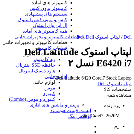
کامپیوتر های آماده
کامپیوتر بدون کیس
سیستم های پیشنهادی
کیس و مینی کیس استوک
ال این وان استوک
همه کامپیوتر های آماده
قطعات کامپیوتر و تجهیزات جانبی
Dell
/
لپتاپ استوک Dell Dell
قطعات کامپیوتر و تجهیزات جانبی
قطعات کامپیوتر
لپتاپ استوک Dell Latitude
قطعات کامپیوتر
رم کامپیوتر
E6420 i7 نسل ۲
حافظه SSD اینترنال
هارد دیسک اینترنال
لوازم جانبی
Dell Latitude 6420 Corei7 Stock Laptop
لوازم جانبی
لپتاپ استوک Dell
موس
مشخصات کالا
کیبورد
مشاهده همه
کیبورد و موس (Combo)
پرینتر و ماشین های اداری
پردازنده
لیست قیمت هوشمند
intel Corei7–2620M
اونیکس مگ
رم