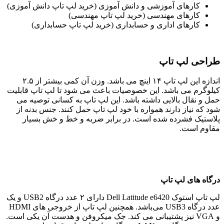
کارهای آموزشی و دانش آموزی (خرید لپ تاپ دانش آموزی)
کارهای مهندسی (خرید لپ تاپ مهندسی)
کارهای اداری و حسابداری (خرید لپ تاپ حسابداری)
طراحی لپ تاپ
اندازه این لپ تاپ ١۴ اینچ می باشد. وزن آن کمی بیشتر از ٢.۵
کیلوگرم می باشد. این خصوصیات باعث می شود تا لپ تاپ قابلیت
حمل و نقال بالایی داشته باشد. این لپ تاپ به کسانی توصیه می
شود که نیاز دارند همواره با خود لپ تاپ حمل کنند. جنس بدنه از
پلاستیک فشرده شده است. در برابر ضربه و خط و خش بسیار
مقاوم است.
درگاه های لپ تاپ
لپ تاپ استوک Dell Latitude e6420 دارای ٢ عدد درگاه USB2 و یک
عدد درگاه USB3 می‌باشد. همچنین لپ تاپ از خروجی های HDMI
و VGA نیز پشتیبانی می کند. جک میکروفن و هدست آن یکی است.